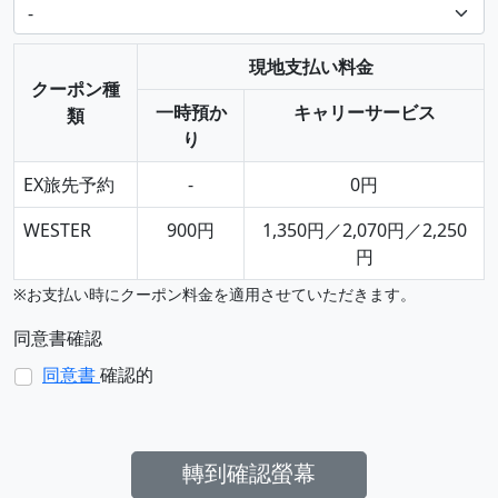
現地支払い料金
クーポン種
一時預か
キャリーサービス
類
り
EX旅先予約
-
0円
WESTER
900円
1,350円／2,070円／2,250
円
※お支払い時にクーポン料金を適用させていただきます。
同意書確認
同意書
確認的
轉到確認螢幕