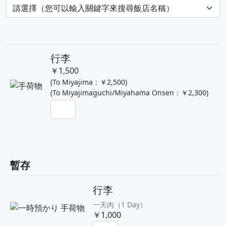
行李
￥1,500
(To Miyajima：￥2,500)
(To Miyajimaguchi/Miyahama Onsen：￥2,300)
暫存
行李
一天內（1 Day）
￥1,000